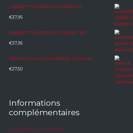
AMARETTO ADRIATICO BIANCO
€
37,95
0
sur
5
AMARETTO ADRIATICO ROASTED
€
37,95
0
sur
5
Ypioca reserva Castanheira Cachaca
€
27,50
0
sur
5
Informations
complémentaires
Politique de confidentialité