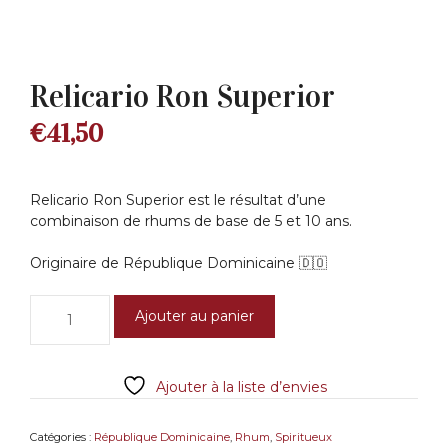
Relicario Ron Superior
€
41,50
Relicario Ron Superior est le résultat d’une
combinaison de rhums de base de 5 et 10 ans.
Originaire
de
République
Dominicaine
🇩🇴
quantité
Ajouter au panier
de
Relicario
Ron
Ajouter à la liste d’envies
Superior
Catégories :
République Dominicaine
,
Rhum
,
Spiritueux