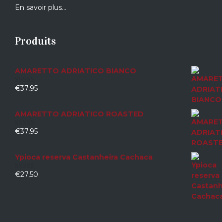
En savoir plus…
Produits
AMARETTO ADRIATICO BIANCO
€
37,95
0
sur
5
AMARETTO ADRIATICO ROASTED
€
37,95
0
sur
5
Ypioca reserva Castanheira Cachaca
€
27,50
0
sur
5