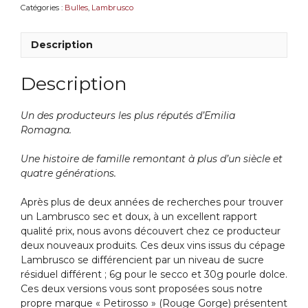
Ermete
Catégories :
Bulles
,
Lambrusco
-
Lambrusco
Description
Reggiano
DOC
-
Description
Italie
Un des producteurs les plus réputés d’Emilia
Romagna.
Une histoire de famille remontant à plus d’un siècle et
quatre générations.
Après plus de deux années de recherches pour trouver
un Lambrusco sec et doux, à un excellent rapport
qualité prix, nous avons découvert chez ce producteur
deux nouveaux produits. Ces deux vins issus du cépage
Lambrusco se différencient par un niveau de sucre
résiduel différent ; 6g pour le secco et 30g pourle dolce.
Ces deux versions vous sont proposées sous notre
propre marque « Petirosso » (Rouge Gorge) présentent