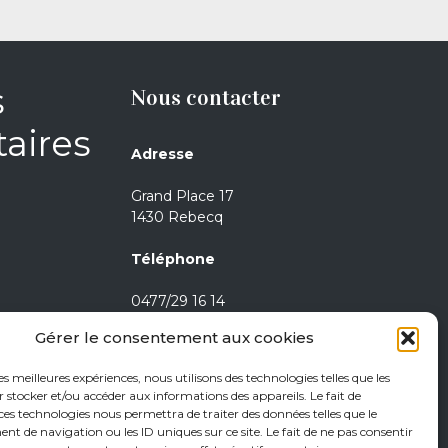
s
Nous contacter
aires
Adresse
Grand Place 17
1430 Rebecq
Téléphone
0477/29 16 14
0471/21 01 08
Gérer le consentement aux cookies
Heures d’ouverture
les meilleures expériences, nous utilisons des technologies telles que les
 stocker et/ou accéder aux informations des appareils. Le fait de
Jeudi de 15h à 18h
ces technologies nous permettra de traiter des données telles que le
 de navigation ou les ID uniques sur ce site. Le fait de ne pas consentir
Vendredi de 15h à 18h