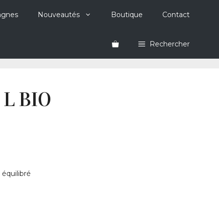
agnes
Nouveautés
Boutique
Contact
Rechercher
 L BIO
équilibré