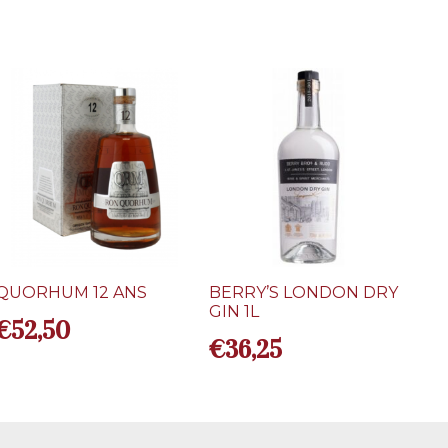
QUORHUM 12 ANS
BERRY’S LONDON DRY
GIN 1L
€
52,50
€
36,25