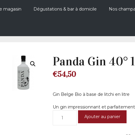
e magasin
Dégustations & bar à domicile
Nos champ
Panda Gin 40° 1
€
54,50
Gin Belge Bio à base de litchi en litre
Un gin impressionnant et parfaitement 
quantité
Ajouter au panier
de
Panda
Gin