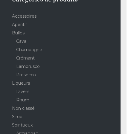
Accessoires
Apéritif
Bulles
Cava
Champagne
Crémant
Lambrusco
Prosecco
Liqueurs
Divers
Rhum
Non classé
Sirop
Spiritueux
Armagnac