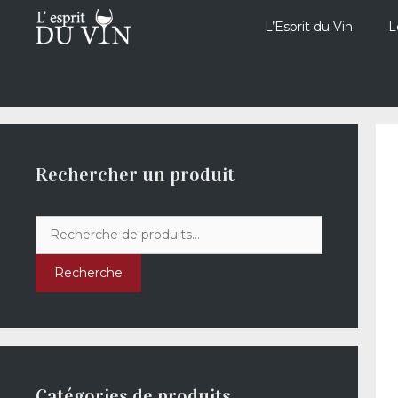
Aller
au
L’Esprit du Vin
L
contenu
Rechercher un produit
Recherche
pour :
Recherche
Catégories de produits