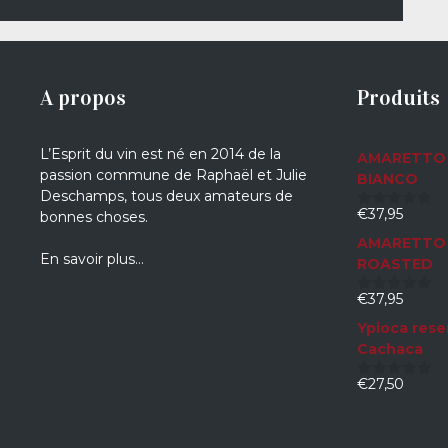
A propos
Produits
L’Esprit du vin est né en 2014 de la
AMARETTO 
passion commune de Raphaël et Julie
BIANCO
Deschamps, tous deux amateurs de
€
37,95
bonnes choses.
0
sur
AMARETTO 
5
En savoir plus…
ROASTED
€
37,95
0
sur
Ypioca rese
5
Cachaca
€
27,50
0
sur
5