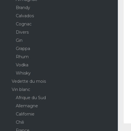
Brandy
Calvados
Cognac
Divers
Gin
Grappa
Rhum
Vodka
Whisky
Vedette du mois
Vin blanc
Afrique du Sud
Allemagne
Californie
Chili
France