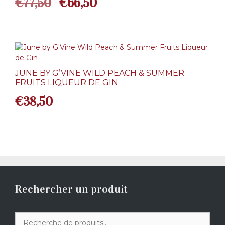
Le
Le
€
77,50
€
66,50
prix
prix
initial
actuel
était :
est :
JUNE BY G’VINE WILD PEACH & SUMMER
€77,50.
€66,50.
FRUITS LIQUEUR DE GIN
€
38,50
Rechercher un produit
Recherche