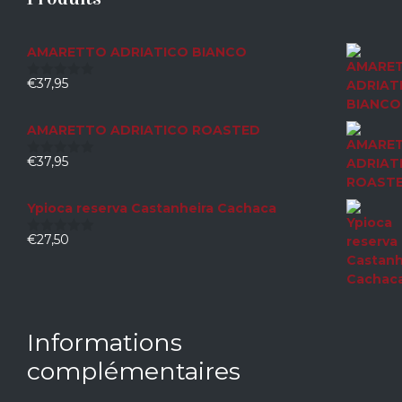
AMARETTO ADRIATICO BIANCO
€
37,95
0
sur
5
AMARETTO ADRIATICO ROASTED
€
37,95
0
sur
5
Ypioca reserva Castanheira Cachaca
€
27,50
0
sur
5
Informations
complémentaires