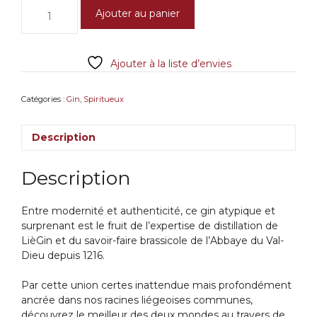
quantité
Ajouter au panier
de
LièGin
Val
Ajouter à la liste d’envies
Dieu
Catégories :
Gin
,
Spiritueux
Description
Description
Entre modernité et authenticité, ce gin atypique et
surprenant est le fruit de l’expertise de distillation de
LièGin et du savoir-faire brassicole de l’Abbaye du Val-
Dieu depuis 1216.
Par cette union certes inattendue mais profondément
ancrée dans nos racines liégeoises communes,
découvrez le meilleur des deux mondes au travers de