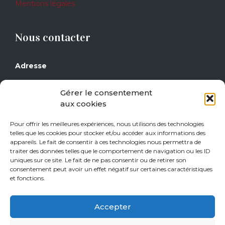
Mentions légales
Nous contacter
Adresse
Grand Place 17
Gérer le consentement
1430 Rebecq
aux cookies
Téléphone
Pour offrir les meilleures expériences, nous utilisons des technologies
telles que les cookies pour stocker et/ou accéder aux informations des
0477/29 16 14
appareils. Le fait de consentir à ces technologies nous permettra de
0471/21 01 08
traiter des données telles que le comportement de navigation ou les ID
uniques sur ce site. Le fait de ne pas consentir ou de retirer son
consentement peut avoir un effet négatif sur certaines caractéristiques
Heures d’ouverture
et fonctions.
Jeudi de 15h à 18h
Accepter
Vendredi de 15h à 18h
Samedi de 10h à 18h