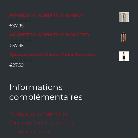
AMARETTO ADRIATICO BIANCO
€
37,95
0
sur
AMARETTO ADRIATICO ROASTED
5
€
37,95
0
sur
Ypioca reserva Castanheira Cachaca
5
€
27,50
0
sur
5
Informations
complémentaires
Politique de confidentialité
Conditions générales de vente
Politique de cookie