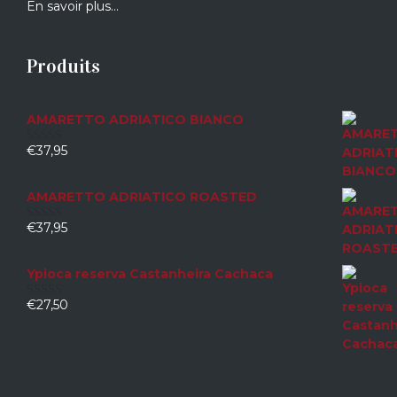
En savoir plus…
Produits
AMARETTO ADRIATICO BIANCO
€
37,95
0
sur
5
AMARETTO ADRIATICO ROASTED
€
37,95
0
sur
5
Ypioca reserva Castanheira Cachaca
€
27,50
0
sur
5