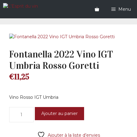
Aller
au
Menu
contenu
Fontanella 2022 Vino IGT
Umbria Rosso Goretti
€
11,25
Vino Rosso IGT Umbria
quantité
Ajouter au panier
de
Fontanella
2022
Ajouter à la liste d’envies
Vino