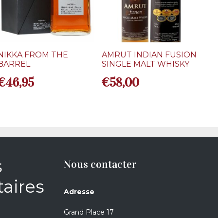
NIKKA FROM THE
AMRUT INDIAN FUSION
BARREL
SINGLE MALT WHISKY
€
46,95
€
58,00
s
Nous contacter
aires
Adresse
Grand Place 17