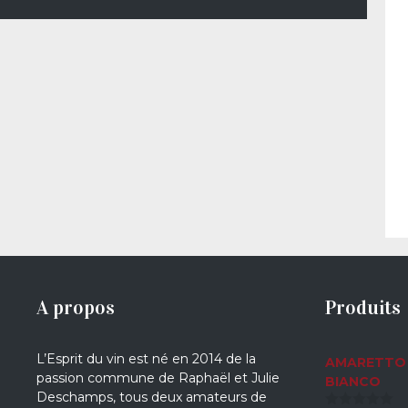
A propos
Produits
L’Esprit du vin est né en 2014 de la
AMARETTO 
passion commune de Raphaël et Julie
BIANCO
Deschamps, tous deux amateurs de