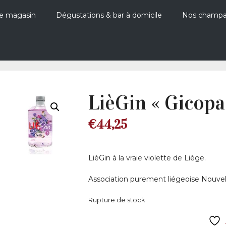
e magasin
Dégustations & bar à domicile
Nos champ
LièGin « Gicopa
€
44,25
LièGin à la vraie violette de Liège.
Association purement liégeoise Nouvell
Rupture de stock