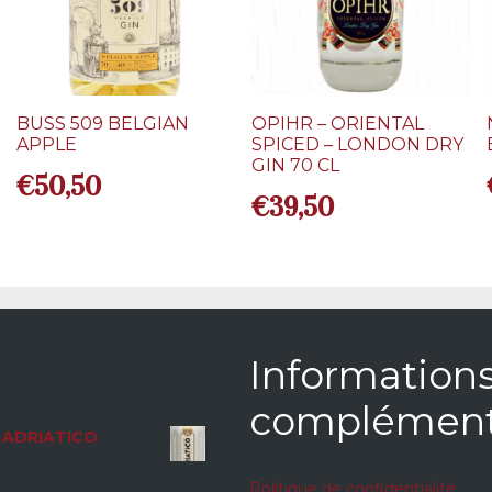
BUSS 509 BELGIAN
OPIHR – ORIENTAL
APPLE
SPICED – LONDON DRY
GIN 70 CL
€
50,50
€
39,50
Information
complément
ADRIATICO
Politique de confidentialité