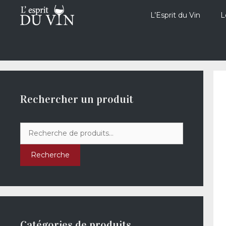
Aller
au
L’Esprit du Vin
L
contenu
Rechercher un produit
Recherche
pour :
Recherche
Catégories de produits