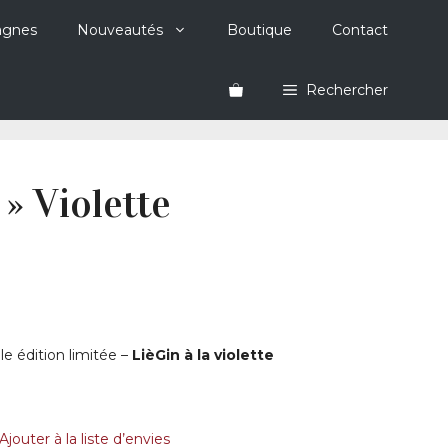
agnes
Nouveautés
Boutique
Contact
Rechercher
 » Violette
e édition limitée –
LièGin à la violette
Ajouter à la liste d’envies