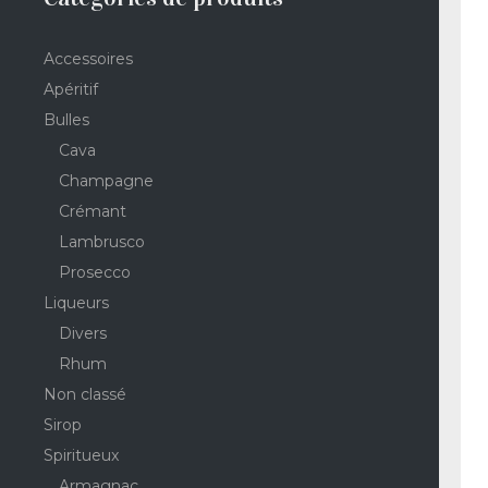
Accessoires
Apéritif
Bulles
Cava
Champagne
Crémant
Lambrusco
Prosecco
Liqueurs
Divers
Rhum
Non classé
Sirop
Spiritueux
Armagnac