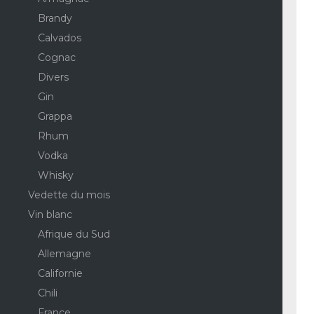
Brandy
Calvados
Cognac
Divers
Gin
Grappa
Rhum
Vodka
Whisky
Vedette du mois
Vin blanc
Afrique du Sud
Allemagne
Californie
Chili
France