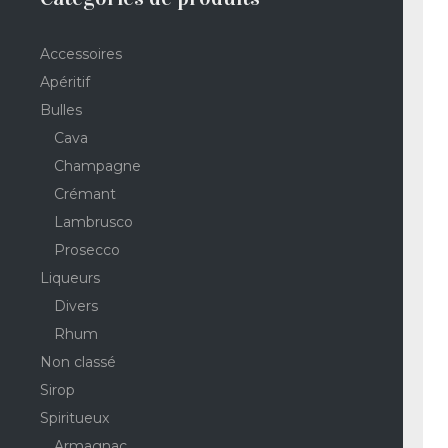
Accessoires
Apéritif
Bulles
Cava
Champagne
Crémant
Lambrusco
Prosecco
Liqueurs
Divers
Rhum
Non classé
Sirop
Spiritueux
Armagnac