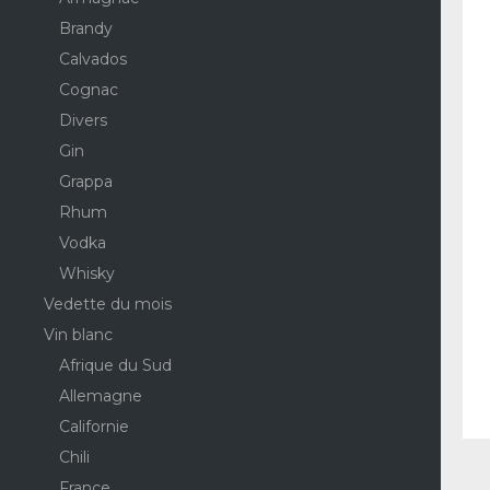
Brandy
Calvados
Cognac
Divers
Gin
Grappa
Rhum
Vodka
Whisky
Vedette du mois
Vin blanc
Afrique du Sud
Allemagne
Californie
Chili
France