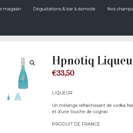
e magasin
Dégustations & bar à domicile
Nos champ
Hpnotiq Liqueu
€
33,50
LIQUEUR
Un mélange rafraîchissant de vodka fran
et d’une touche de cognac
PRODUIT DE FRANCE