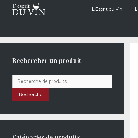
Aller
au
L’Esprit du Vin
L
contenu
Rechercher un produit
Recherche
pour :
Recherche
Catégories de produits