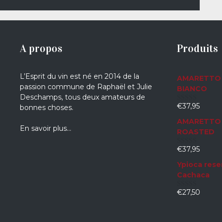
A propos
Produits
L’Esprit du vin est né en 2014 de la
AMARETTO 
passion commune de Raphaël et Julie
BIANCO
Deschamps, tous deux amateurs de
€
37,95
bonnes choses.
0
sur
AMARETTO 
5
En savoir plus…
ROASTED
€
37,95
0
sur
Ypioca rese
5
Cachaca
€
27,50
0
sur
5