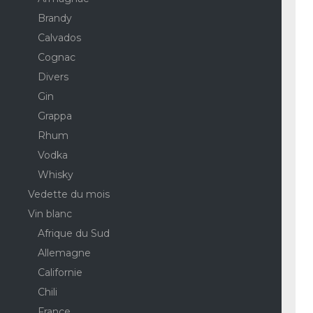
Brandy
Calvados
Cognac
Divers
Gin
Grappa
Rhum
Vodka
Whisky
Vedette du mois
Vin blanc
Afrique du Sud
Allemagne
Californie
Chili
France