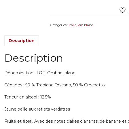
2022
Vino
IGT
Umbria
Catégories :
Italie
,
Vin blanc
Bianco
Goretti
Description
Description
Dénomination : I.G.T. Ombrie, blanc
Cépages : 50 % Trebiano Toscano, 50 % Grechetto
Teneur en alcool : 12,5%
Jaune paille aux reflets verdâtres
Fruité et floral. Avec des notes claires d’ananas, de banane e