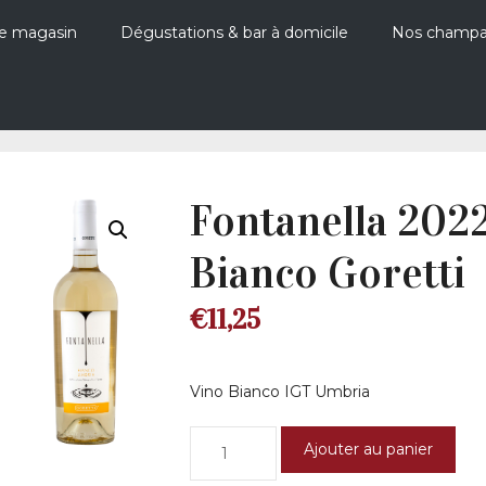
e magasin
Dégustations & bar à domicile
Nos champ
Fontanella 202
Bianco Goretti
€
11,25
Vino Bianco IGT Umbria
quantité
Ajouter au panier
de
Fontanella