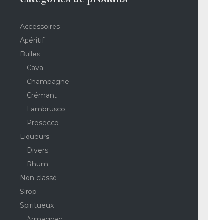
Accessoires
Apéritif
Bulles
Cava
Champagne
Crémant
Lambrusco
Prosecco
Liqueurs
Divers
Rhum
Non classé
Sirop
Spiritueux
Armagnac