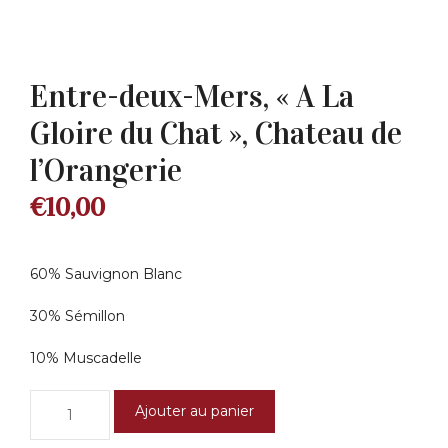
Entre-deux-Mers, « A La
Gloire du Chat », Chateau de
l’Orangerie
€
10,00
60% Sauvignon Blanc
30% Sémillon
10% Muscadelle
quantité
Ajouter au panier
de
Entre-