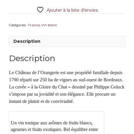
deux-
Ajouter à la liste d’envies
Mers,
"A
La
Catégories :
France
,
Vin blanc
Gloire
du
Description
Chat",
Chateau
de
Description
l'Orangerie
Le Château de l’Orangerie est une propriété familiale depuis
1790 réparti sur 250 ha de vignes au sud-ouest de Bordeaux.
La cuvée « à la Gloire du Chat » dessiné par Philippe Geluck
s’impose par sa jovialité et son élégance. Elle procure un
instant de plaisir et de convivialité.
Un vin tonique aux arômes de fruits blancs,
agrumes et fruits exotiques. Bel équilibre entre