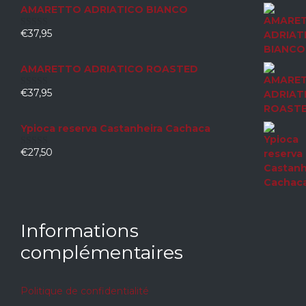
AMARETTO ADRIATICO BIANCO
€
37,95
0
sur
5
AMARETTO ADRIATICO ROASTED
€
37,95
0
sur
5
Ypioca reserva Castanheira Cachaca
€
27,50
0
sur
5
Informations
complémentaires
Politique de confidentialité