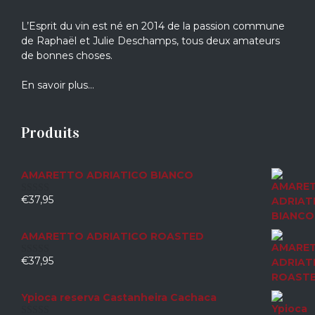
L’Esprit du vin est né en 2014 de la passion commune
de Raphaël et Julie Deschamps, tous deux amateurs
de bonnes choses.
En savoir plus…
Produits
AMARETTO ADRIATICO BIANCO
€
37,95
0
sur
5
AMARETTO ADRIATICO ROASTED
€
37,95
0
sur
5
Ypioca reserva Castanheira Cachaca