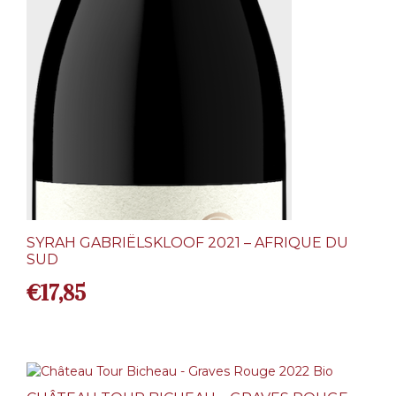
SYRAH GABRIËLSKLOOF 2021 – AFRIQUE DU
SUD
€
17,85