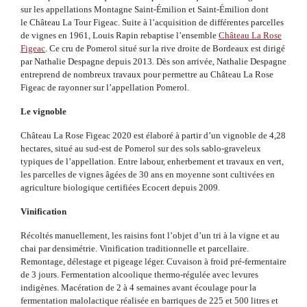
sur les appellations Montagne Saint-Émilion et Saint-Émilion dont
le Château La Tour Figeac. Suite à l’acquisition de différentes parcelles
de vignes en 1961, Louis Rapin rebaptise l’ensemble
Château La Rose
Figeac
. Ce cru de Pomerol situé sur la rive droite de Bordeaux est dirigé
par Nathalie Despagne depuis 2013. Dès son arrivée, Nathalie Despagne
entreprend de nombreux travaux pour permettre au Château La Rose
Figeac de rayonner sur l’appellation Pomerol.
Le vignoble
Château La Rose Figeac 2020 est élaboré à partir d’un vignoble de 4,28
hectares, situé au sud-est de
Pomerol sur des sols sablo-graveleux
typiques de l’appellation. Entre labour, enherbement et travaux en vert,
les parcelles de vignes âgées de 30 ans en moyenne sont cultivées en
agriculture biologique certifiées Ecocert depuis 2009.
Vinification
Récoltés manuellement, les raisins font l’objet d’un tri à la vigne et au
chai par densimétrie. Vinification traditionnelle et parcellaire.
Remontage, délestage et pigeage léger. Cuvaison à froid pré-fermentaire
de 3 jours. Fermentation alcoolique thermo-régulée avec levures
indigènes. Macération de 2 à 4 semaines avant écoulage pour la
fermentation malolactique réalisée en barriques de 225 et 500 litres et