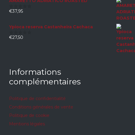
AMARETTO ADRIATICO ROASTED
€
37,95
0
sur
5
Ypioca reserva Castanheira Cachaca
€
27,50
0
sur
5
Informations
complémentaires
Politique de confidentialité
Conditions générales de vente
Politique de cookie
Mentions légales