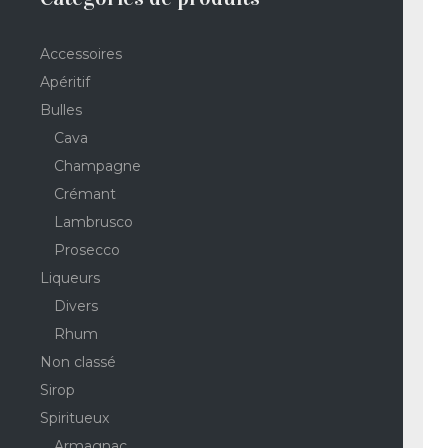
Accessoires
Apéritif
Bulles
Cava
Champagne
Crémant
Lambrusco
Prosecco
Liqueurs
Divers
Rhum
Non classé
Sirop
Spiritueux
Armagnac