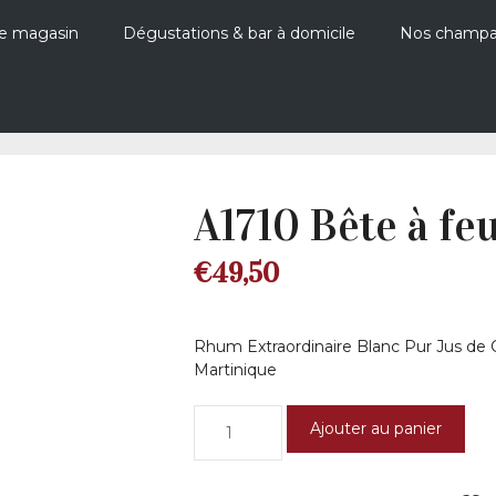
e magasin
Dégustations & bar à domicile
Nos champ
A1710 Bête à fe
€
49,50
Rhum Extraordinaire Blanc Pur Jus de Ca
Martinique
quantité
Ajouter au panier
de
A1710
Bête