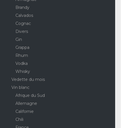
Brandy
Calvados
Cognac
Divers
Gin
Grappa
Rhum
Vodka
Whisky
Vedette du mois
Vin blanc
Afrique du Sud
Allemagne
Californie
Chili
France