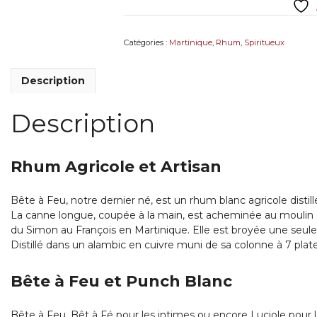
à
feu
-
Catégories :
Martinique
,
Rhum
,
Spiritueux
Martinique
Description
Description
Rhum Agricole et Artisan
Bête à Feu, notre dernier né, est un rhum blanc agricole distill
La canne longue, coupée à la main, est acheminée au moulin à tro
du Simon au François en Martinique. Elle est broyée une seule f
Distillé dans un alambic en cuivre muni de sa colonne à 7 plat
Bête à Feu et Punch Blanc
Bête à Feu, Bêt à Fé pour les intimes ou encore Luciole pour le