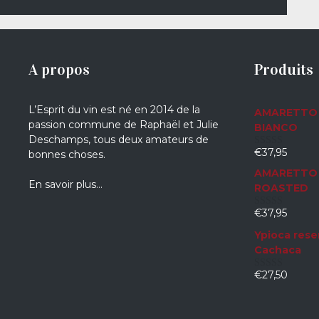
A propos
Produits
L’Esprit du vin est né en 2014 de la
AMARETTO 
passion commune de Raphaël et Julie
BIANCO
Deschamps, tous deux amateurs de
€
37,95
bonnes choses.
0
sur
AMARETTO 
5
En savoir plus…
ROASTED
€
37,95
0
sur
Ypioca rese
5
Cachaca
€
27,50
0
sur
5