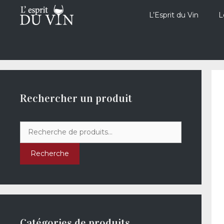
Aller
au
L’Esprit du Vin
L
contenu
Rechercher un produit
Recherche
pour :
Recherche
Catégories de produits