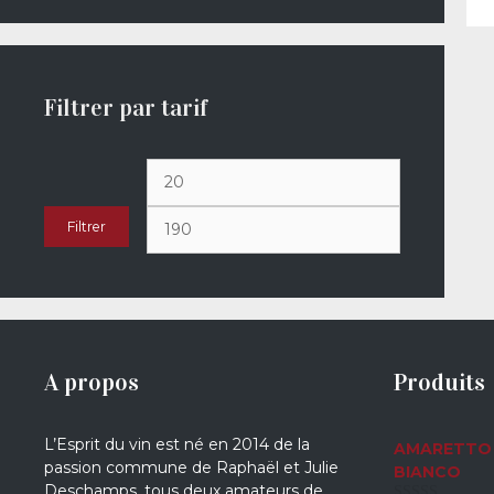
Filtrer par tarif
Prix
Prix
min
max
Filtrer
A propos
Produits
L’Esprit du vin est né en 2014 de la
AMARETTO 
passion commune de Raphaël et Julie
BIANCO
Deschamps, tous deux amateurs de