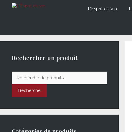
Aller
au
L’Esprit du Vin
L
contenu
Rechercher un produit
Recherche
pour :
Recherche
Catégories de produits