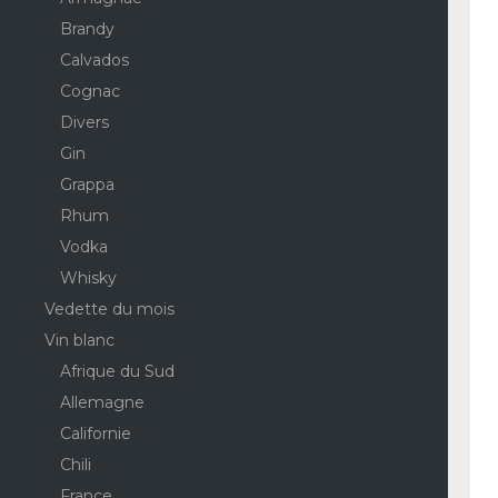
Brandy
Calvados
Cognac
Divers
Gin
Grappa
Rhum
Vodka
Whisky
Vedette du mois
Vin blanc
Afrique du Sud
Allemagne
Californie
Chili
France