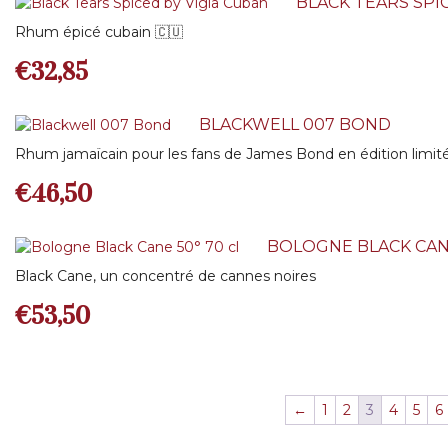
BLACK TEARS SPI
Rhum épicé cubain 🇨🇺
€
32,85
BLACKWELL 007 BOND
Rhum jamaïcain pour les fans de James Bond en édition limit
€
46,50
BOLOGNE BLACK CANE
Black Cane, un concentré de cannes noires
€
53,50
←
1
2
3
4
5
6