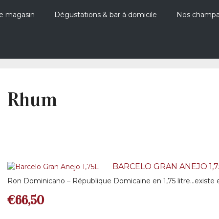
e magasin
Dégustations & bar à domicile
Nos champ
Rhum
BARCELO GRAN ANEJO 1,7
Ron Dominicano – République Domicaine en 1,75 litre…existe e
€
66,50