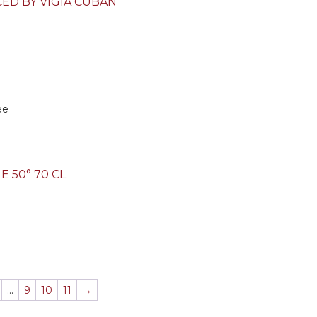
CED BY VIGIA CUBAN
ée
 50° 70 CL
…
9
10
11
→