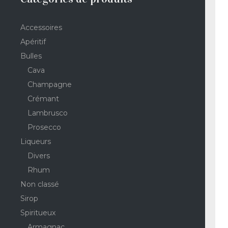
Accessoires
Apéritif
Bulles
Cava
Champagne
Crémant
Lambrusco
Prosecco
Liqueurs
Divers
Rhum
Non classé
Sirop
Spiritueux
Armagnac