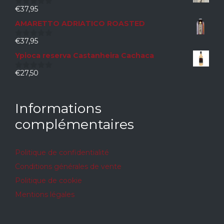
€
37,95
0
sur
AMARETTO ADRIATICO ROASTED
5
€
37,95
0
sur
Ypioca reserva Castanheira Cachaca
5
€
27,50
0
sur
5
Informations
complémentaires
Politique de confidentialité
Conditions générales de vente
Politique de cookie
Mentions légales