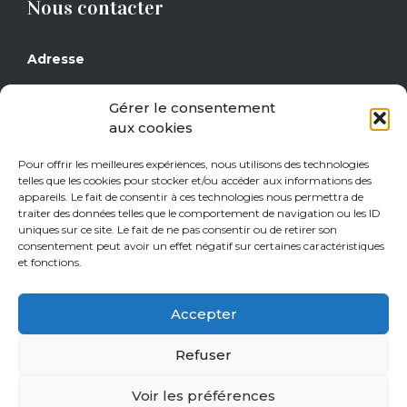
Nous contacter
Adresse
Grand Place 17
Gérer le consentement
1430 Rebecq
aux cookies
Téléphone
Pour offrir les meilleures expériences, nous utilisons des technologies
telles que les cookies pour stocker et/ou accéder aux informations des
0477/29 16 14
appareils. Le fait de consentir à ces technologies nous permettra de
0471/21 01 08
traiter des données telles que le comportement de navigation ou les ID
uniques sur ce site. Le fait de ne pas consentir ou de retirer son
consentement peut avoir un effet négatif sur certaines caractéristiques
Heures d’ouverture
et fonctions.
Jeudi de 15h à 18h
Accepter
Vendredi de 15h à 18h
Samedi de 10h à 18h
Refuser
Sur rendez-vous tous les autres jours.
Voir les préférences