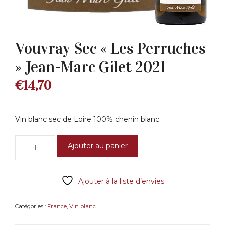
Vouvray Sec « Les Perruches
» Jean-Marc Gilet 2021
€
14,70
Vin blanc sec de Loire 100% chenin blanc
quantité
Ajouter au panier
de
Vouvray
Sec
Ajouter à la liste d’envies
«
Les
Perruches
Catégories :
France
,
Vin blanc
»
Jean-