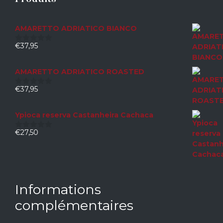
AMARETTO ADRIATICO BIANCO
€
37,95
0
sur
5
AMARETTO ADRIATICO ROASTED
€
37,95
0
sur
5
Ypioca reserva Castanheira Cachaca
€
27,50
0
sur
5
Informations
complémentaires