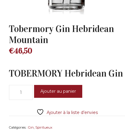
Tobermory Gin Hebridean
Mountain
€
46,50
TOBERMORY Hebridean Gin
quantité
Ajouter au panier
de
Tobermory
Gin
Ajouter à la liste d’envies
Hebridean
Mountain
Catégories :
Gin
,
Spiritueux