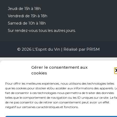
Jeudi de 15h à 18h
Vendredi de 15h à 18h
Samedi de 10h à 18h
Sur rendez-vous tous les autres jours.
© 2026 L'Esprit du Vin | Réalisé par
PRISM
Gérer le consentement aux
cookies
Pour offrir les meilleures expériences, nous utilisons des technologies telles
que les cookies pour stocker et/ou accéder aux informations des appareils. L
fait de consentir à ces technologies nous permettra de traiter des données
telles que le comportement de navigation ou les ID uniques sur ce site. Le fa
de ne pas consentir ou de retirer son consentement peut avoir un effet
négatif sur certaines caractéristiques et fonctions.