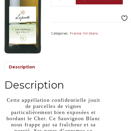
de
Quincy
« Les
Niorles »
2022
Domaine
Catégories :
France
,
Vin blanc
Laporte
Description
Description
Cette appellation confidentielle jouit
de parcelles de vignes
particulièrement bien exposées et
bordant le Cher. Ce Sauvignon Blanc
nous frappe par sa fraîcheur et sa
pureté. Ses notes d’agrumes se