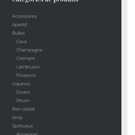
Accessoires
Apéritif
Bulles
Cava
Champagne
Crémant
Lambrusco
Prosecco
Liqueurs
Divers
Rhum
Non classé
Sirop
Spiritueux
Armagnac