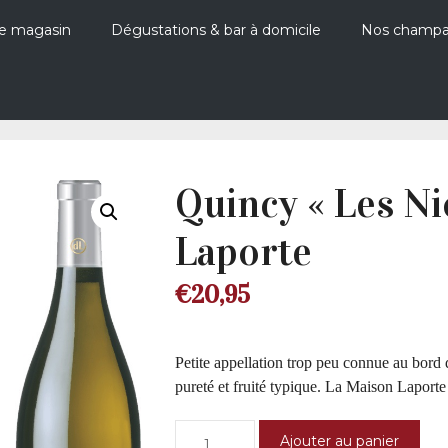
e magasin
Dégustations & bar à domicile
Nos champ
Quincy « Les N
Laporte
€
20,95
Petite appellation trop peu connue au bord
pureté et fruité typique. La Maison Laporte
quantité
Ajouter au panier