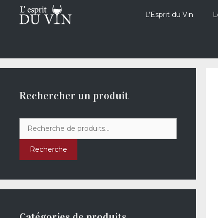
Aller
au
L’Esprit du Vin
L
contenu
Rechercher un produit
Recherche
pour :
Recherche
Catégories de produits