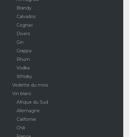
Brandy
Calvados
Cognac
Divers
Gin
Grappa
Rhum
Vodka
Whisky
Vedette du mois
Vin blanc
Afrique du Sud
Allemagne
Californie
Chili
France