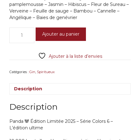
pamplemousse – Jasmin – Hibiscus – Fleur de Sureau –
Verveine – Feuille de sauge – Bambou – Cannelle –
Angélique – Baies de genévrier
quantité
Ajouter au panier
de
Panda
🐼
Ajouter à la liste d’envies
Édition
Limitée
2025
Catégories :
Gin
,
Spiritueux
-
Série
Description
Colors
6
Description
Panda 🐼 Édition Limitée 2025 – Série Colors 6 –
L’édition ultime