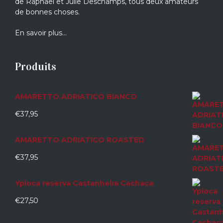
de Raphaël et Julie Deschamps, tous deux amateurs
de bonnes choses.
En savoir plus…
Produits
AMARETTO ADRIATICO BIANCO
€
37,95
0
sur
5
AMARETTO ADRIATICO ROASTED
€
37,95
0
sur
5
Ypioca reserva Castanheira Cachaca
€
27,50
0
sur
5