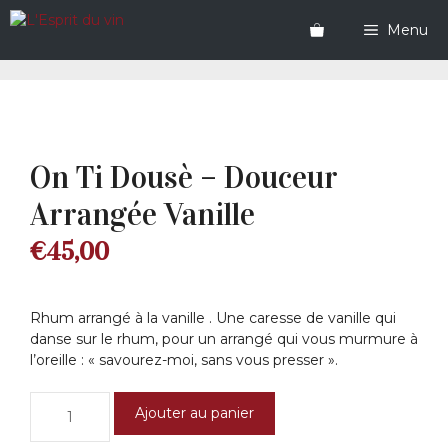
Aller
au
Menu
contenu
On Ti Dousè – Douceur
Arrangée Vanille
€
45,00
Rhum arrangé à la vanille . Une caresse de vanille qui
danse sur le rhum, pour un arrangé qui vous murmure à
l’oreille : « savourez-moi, sans vous presser ».
quantité
Ajouter au panier
de
On