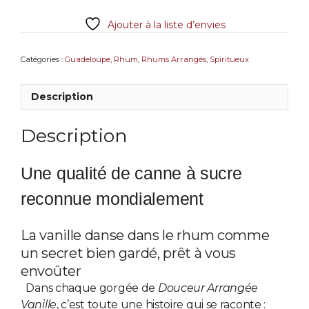
Ti
Ajouter à la liste d’envies
Dousè
-
Douceur
Catégories :
Guadeloupe
,
Rhum
,
Rhums Arrangés
,
Spiritueux
Arrangée
Vanille
Description
Description
Une qualité de canne à sucre
reconnue mondialement
La vanille danse dans le rhum comme
un secret bien gardé, prêt à vous
envoûter
Dans chaque gorgée de
Douceur Arrangée
Vanille
, c’est toute une histoire qui se raconte :