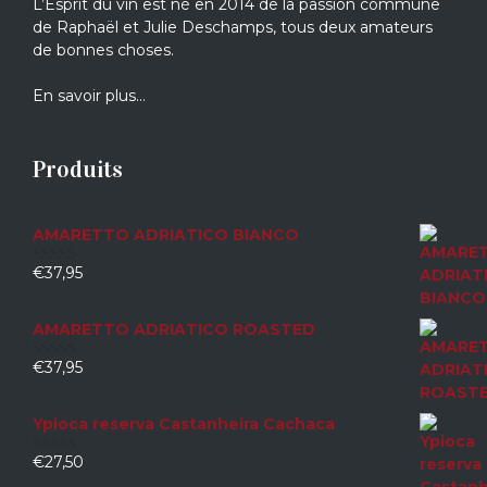
L’Esprit du vin est né en 2014 de la passion commune
de Raphaël et Julie Deschamps, tous deux amateurs
de bonnes choses.
En savoir plus…
Produits
AMARETTO ADRIATICO BIANCO
€
37,95
0
sur
5
AMARETTO ADRIATICO ROASTED
€
37,95
0
sur
5
Ypioca reserva Castanheira Cachaca
€
27,50
0
sur