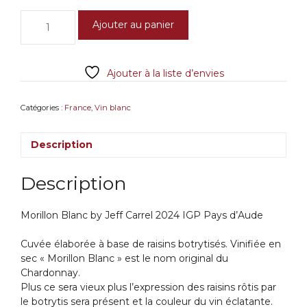
quantité
Ajouter au panier
de
Morillon
Blanc
Ajouter à la liste d’envies
by
Jeff
Carrel
Catégories :
France
,
Vin blanc
2024
IGP
Description
Pays
d'Aude
Description
Morillon Blanc by Jeff Carrel 2024 IGP Pays d’Aude
Cuvée élaborée à base de raisins botrytisés. Vinifiée en
sec « Morillon Blanc » est le nom original du
Chardonnay.
Plus ce sera vieux plus l’expression des raisins rôtis par
le botrytis sera présent et la couleur du vin éclatante.