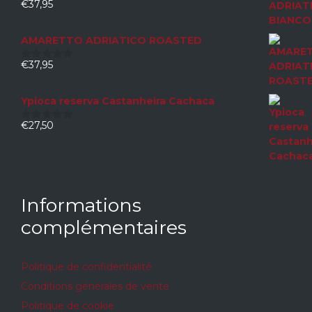
€
37,95
0
sur
5
AMARETTO ADRIATICO ROASTED
€
37,95
0
sur
5
Ypioca reserva Castanheira Cachaca
€
27,50
0
sur
5
Informations
complémentaires
Politique de confidentialité
Conditions générales de vente
Politique de cookie