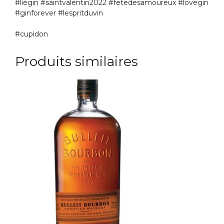
#liègin #saintvalentin2022 #fetedesamoureux #lovegin
#ginforever #lespritduvin
#cupidon
Produits similaires