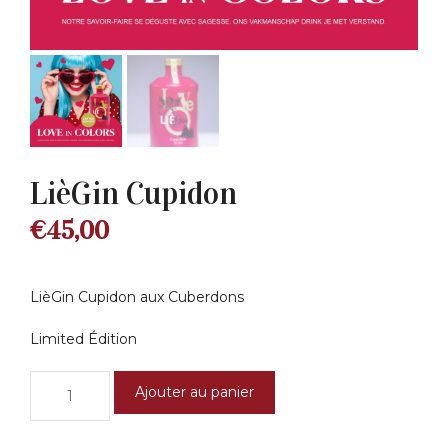
LièGin Cupidon
€
45,00
LièGin Cupidon aux Cuberdons
Limited Édition
quantité
Ajouter au panier
de
LièGin
Cupidon