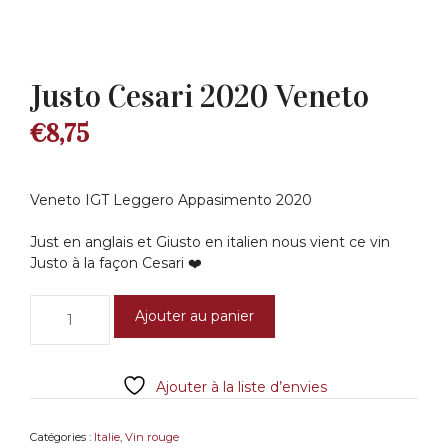
Justo Cesari 2020 Veneto
€
8,75
Veneto IGT Leggero Appasimento 2020
Just en anglais et Giusto en italien nous vient ce vin
Justo à la façon Cesari ❤️
quantité
Ajouter au panier
de
Justo
Cesari
Ajouter à la liste d’envies
2020
Veneto
Catégories :
Italie
,
Vin rouge