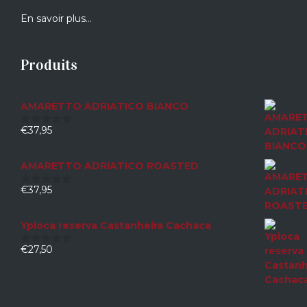
En savoir plus…
Produits
AMARETTO ADRIATICO BIANCO
€
37,95
0
sur
5
AMARETTO ADRIATICO ROASTED
€
37,95
0
sur
5
Ypioca reserva Castanheira Cachaca
€
27,50
0
sur
5