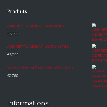
Produits
AMARETTO ADRIATICO BIANCO
€
37,95
0
sur
5
AMARETTO ADRIATICO ROASTED
€
37,95
0
sur
5
Ypioca reserva Castanheira Cachaca
€
27,50
0
sur
5
Informations