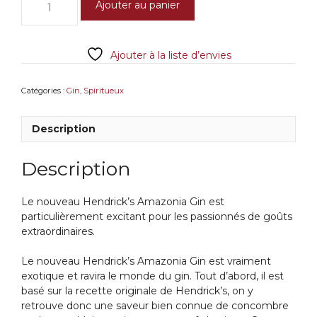
Ajouter au panier
de
Hendrick's
Amazonia
Ajouter à la liste d’envies
43,4°
1L
Catégories :
Gin
,
Spiritueux
Description
Description
Le nouveau Hendrick’s Amazonia Gin est
particulièrement excitant pour les passionnés de goûts
extraordinaires.
Le nouveau Hendrick’s Amazonia Gin est vraiment
exotique et ravira le monde du gin. Tout d’abord, il est
basé sur la recette originale de Hendrick’s, on y
retrouve donc une saveur bien connue de concombre