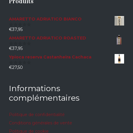
Produits
AMARETTO ADRIATICO BIANCO
€
37,95
0
sur
AMARETTO ADRIATICO ROASTED
5
€
37,95
0
sur
Ypioca reserva Castanheira Cachaca
5
€
27,50
0
sur
5
Informations
complémentaires
Politique de confidentialité
Conditions générales de vente
Politique de cookie