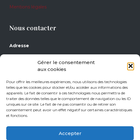
Mentions légales
Nous contacter
Adresse
Grand Place 17
Gérer le consentement
1430 Rebecq
aux cookies
Téléphone
Pour offrir les meilleures expériences, nous utilisons des technologies
telles que les cookies pour stocker et/ou accéder aux informations des
0477/29 16 14
appareils. Le fait de consentir à ces technologies nous permettra de
0471/21 01 08
traiter des données telles que le comportement de navigation ou les ID
uniques sur ce site. Le fait de ne pas consentir ou de retirer son
consentement peut avoir un effet négatif sur certaines caractéristiques
Heures d’ouverture
et fonctions.
Jeudi de 15h à 18h
Accepter
Vendredi de 15h à 18h