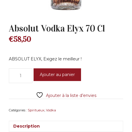
Absolut Vodka Elyx 70 Cl
€
58,50
ABSOLUT ELYX, Exigez le meilleur !
quantité
Ajouter au panier
de
Absolut
Vodka
Ajouter à la liste d’envies
Elyx
70
Cl
Catégories :
Spiritueux
,
Vodka
Description