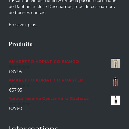
L’Esprit du vin est né en 2014 de la passion commune
de Raphaël et Julie Deschamps, tous deux amateurs
de bonnes choses.
En savoir plus…
Produits
AMARETTO ADRIATICO BIANCO
€
37,95
0
sur
AMARETTO ADRIATICO ROASTED
5
€
37,95
0
sur
Ypioca reserva Castanheira Cachaca
5
€
27,50
0
sur
5
Informations