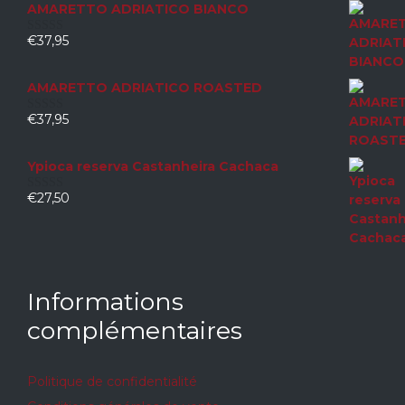
AMARETTO ADRIATICO BIANCO
€
37,95
0
sur
5
AMARETTO ADRIATICO ROASTED
€
37,95
0
sur
5
Ypioca reserva Castanheira Cachaca
€
27,50
0
sur
5
Informations
complémentaires
Politique de confidentialité