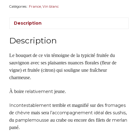
IGP
Catégories :
France
,
Vin blanc
du
Val
Description
de
Loire,
Laporte
Description
Le bouquet de ce vin témoigne de la typicité fruitée du
sauvignon avec ses plaisantes nuances florales (fleur de
vigne) et fruitée (citron) qui souligne une fraîcheur
charmeuse.
À boire
relativement
jeune.
Incontestablement
terrible et magnifié sur des
fromages
de
chèvre
mais sera
l’accompagnement
idéal
des
sushis
,
du
pamplemousse
au crabe ou encore des filets de
merlan
pané.