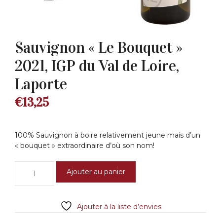
Sauvignon « Le Bouquet »
2021, IGP du Val de Loire,
Laporte
€
13,25
100% Sauvignon à boire relativement jeune mais d’un
« bouquet » extraordinaire d’où son nom!
quantité
Ajouter au panier
de
Sauvignon
"Le
Ajouter à la liste d’envies
Bouquet"
2021,