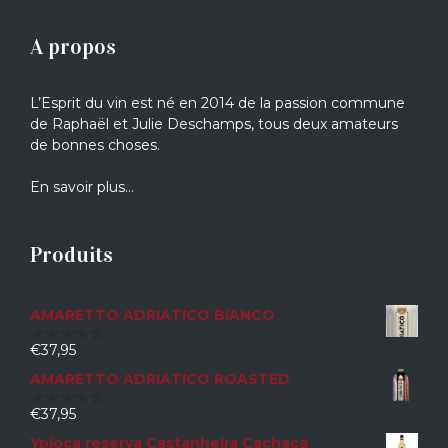
A propos
L’Esprit du vin est né en 2014 de la passion commune
de Raphaël et Julie Deschamps, tous deux amateurs
de bonnes choses.
En savoir plus…
Produits
AMARETTO ADRIATICO BIANCO
€
37,95
0
sur
AMARETTO ADRIATICO ROASTED
5
€
37,95
0
sur
Ypioca reserva Castanheira Cachaca
5