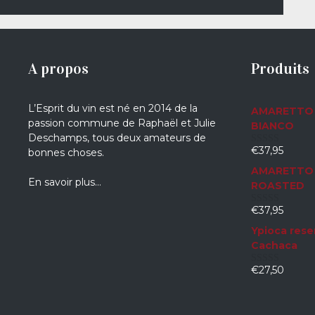
A propos
Produits
L’Esprit du vin est né en 2014 de la
AMARETTO 
passion commune de Raphaël et Julie
BIANCO
Deschamps, tous deux amateurs de
€
37,95
bonnes choses.
0
sur
AMARETTO 
5
En savoir plus…
ROASTED
€
37,95
0
sur
Ypioca rese
5
Cachaca
€
27,50
0
sur
5