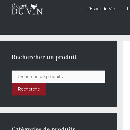
Aller
au
L’Esprit du Vin
L
contenu
Rechercher un produit
Recherche
pour :
Recherche
Catégories de produits