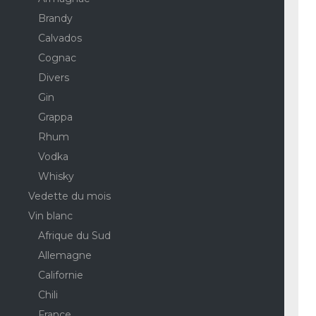
Brandy
Calvados
Cognac
Divers
Gin
Grappa
Rhum
Vodka
Whisky
Vedette du mois
Vin blanc
Afrique du Sud
Allemagne
Californie
Chili
France