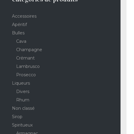
Accessoires
Apéritif
Bulles
Cava
Champagne
Crémant
Lambrusco
Prosecco
Liqueurs
Divers
Rhum
Non classé
Sirop
Spiritueux
Armagnac