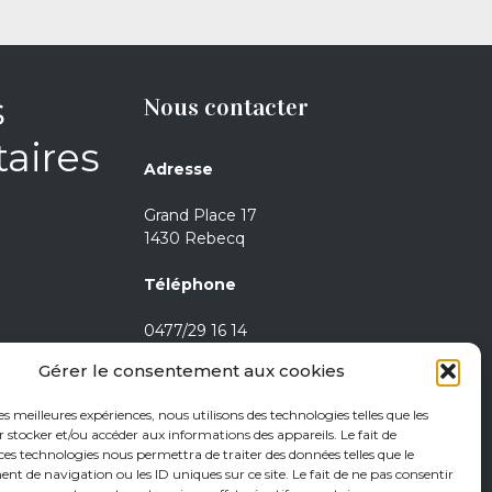
s
Nous contacter
aires
Adresse
Grand Place 17
1430 Rebecq
Téléphone
0477/29 16 14
0471/21 01 08
Gérer le consentement aux cookies
Heures d’ouverture
les meilleures expériences, nous utilisons des technologies telles que les
 stocker et/ou accéder aux informations des appareils. Le fait de
Jeudi de 15h à 18h
ces technologies nous permettra de traiter des données telles que le
 de navigation ou les ID uniques sur ce site. Le fait de ne pas consentir
Vendredi de 15h à 18h