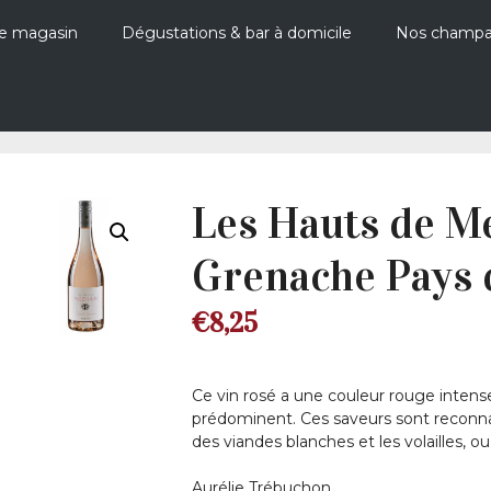
e magasin
Dégustations & bar à domicile
Nos champ
Les Hauts de Me
Grenache Pays 
€
8,25
Ce vin rosé a une couleur rouge intens
prédominent. Ces saveurs sont reconna
des viandes blanches et les volailles, 
Aurélie Trébuchon