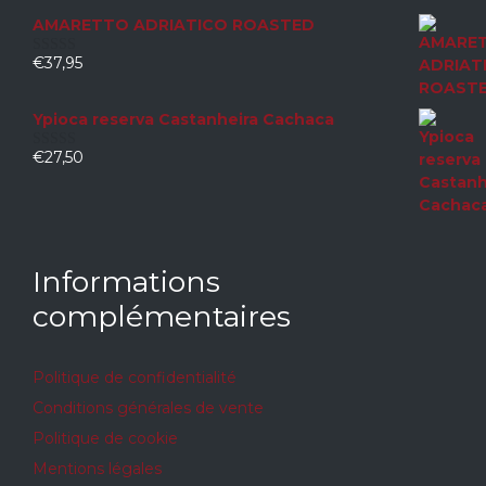
5
AMARETTO ADRIATICO ROASTED
€
37,95
0
sur
5
Ypioca reserva Castanheira Cachaca
€
27,50
0
sur
5
Informations
complémentaires
Politique de confidentialité
Conditions générales de vente
Politique de cookie
Mentions légales