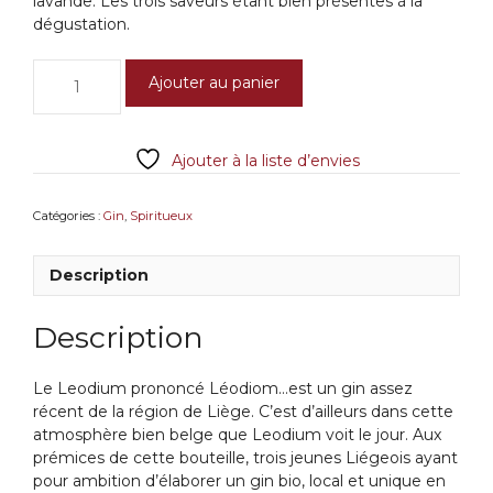
lavande. Les trois saveurs étant bien présentes à la
dégustation.
quantité
Ajouter au panier
de
Leodium
Gin
Ajouter à la liste d’envies
Catégories :
Gin
,
Spiritueux
Description
Description
Le Leodium prononcé Léodiom…est un gin assez
récent de la région de Liège. C’est d’ailleurs dans cette
atmosphère bien belge que Leodium voit le jour. Aux
prémices de cette bouteille, trois jeunes Liégeois ayant
pour ambition d’élaborer un gin bio, local et unique en