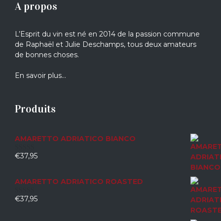
A propos
L’Esprit du vin est né en 2014 de la passion commune
de Raphaël et Julie Deschamps, tous deux amateurs
de bonnes choses.
En savoir plus…
Produits
AMARETTO ADRIATICO BIANCO
€
37,95
0
sur
5
AMARETTO ADRIATICO ROASTED
€
37,95
0
sur
5