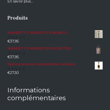
En savoir plus…
Produits
AMARETTO ADRIATICO BIANCO
€
37,95
0
sur
AMARETTO ADRIATICO ROASTED
5
€
37,95
0
sur
Ypioca reserva Castanheira Cachaca
5
€
27,50
0
sur
5
Informations
complémentaires