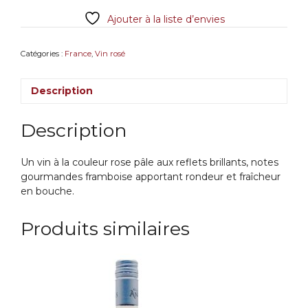
de
Ajouter à la liste d’envies
Bicheau
AOC
Bordeaux
Catégories :
France
,
Vin rosé
Rosé
2022
Description
Description
Un vin à la couleur rose pâle aux reflets brillants, notes
gourmandes framboise apportant rondeur et fraîcheur
en bouche.
Produits similaires