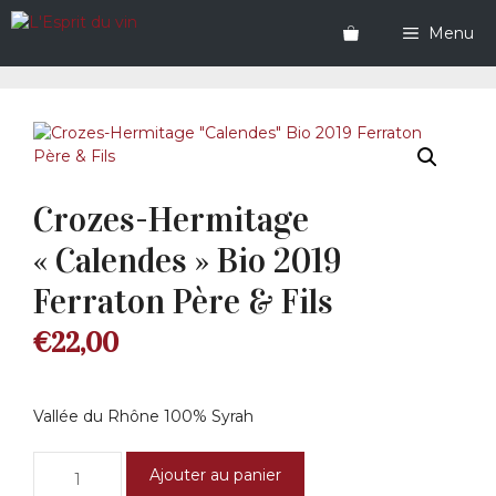
Aller
au
Menu
contenu
Crozes-Hermitage
« Calendes » Bio 2019
Ferraton Père & Fils
€
22,00
Vallée du Rhône 100% Syrah
quantité
Ajouter au panier
de