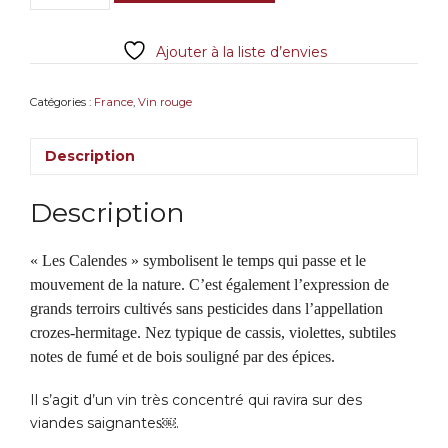
Crozes-
Hermitage
Ajouter à la liste d’envies
"Calendes"
Bio
2019
Catégories :
France
,
Vin rouge
Ferraton
Père
Description
&
Fils
Description
« Les Calendes » symbolisent le temps qui passe et le
mouvement de la nature. C’est également l’expression de
grands terroirs cultivés sans pesticides dans l’appellation
crozes-hermitage. Nez typique de cassis, violettes, subtiles
notes de fumé et de bois souligné par des épices.
Il s’agit d’un vin très concentré qui ravira sur des
viandes saignante
s
￼.