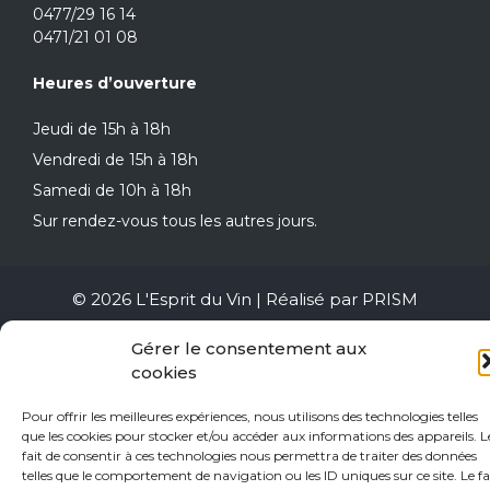
0477/29 16 14
0471/21 01 08
Heures d’ouverture
Jeudi de 15h à 18h
Vendredi de 15h à 18h
Samedi de 10h à 18h
Sur rendez-vous tous les autres jours.
© 2026 L'Esprit du Vin | Réalisé par
PRISM
Gérer le consentement aux
cookies
Pour offrir les meilleures expériences, nous utilisons des technologies telles
que les cookies pour stocker et/ou accéder aux informations des appareils. L
fait de consentir à ces technologies nous permettra de traiter des données
telles que le comportement de navigation ou les ID uniques sur ce site. Le fa