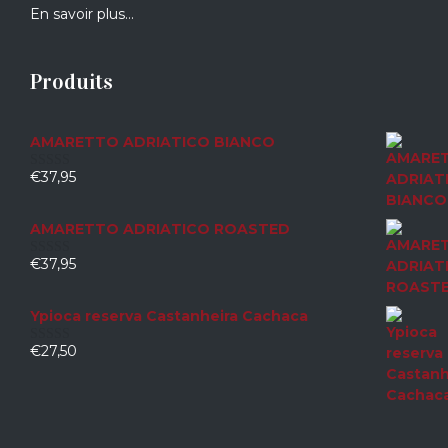
En savoir plus…
Produits
AMARETTO ADRIATICO BIANCO
€
37,95
0
sur
5
AMARETTO ADRIATICO ROASTED
€
37,95
0
sur
5
Ypioca reserva Castanheira Cachaca
€
27,50
0
sur
5