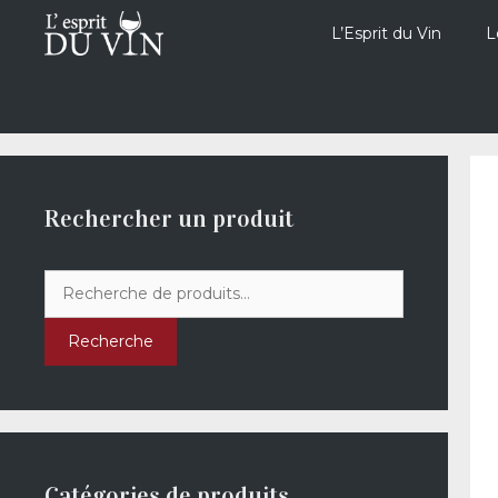
Aller
au
L’Esprit du Vin
L
contenu
Rechercher un produit
Recherche
pour :
Recherche
Catégories de produits