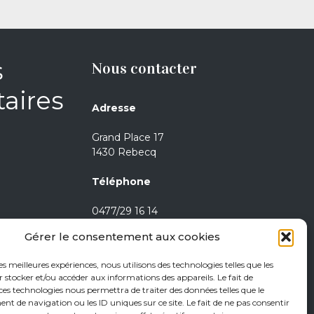
s
Nous contacter
aires
Adresse
Grand Place 17
1430 Rebecq
Téléphone
0477/29 16 14
0471/21 01 08
Gérer le consentement aux cookies
Heures d’ouverture
les meilleures expériences, nous utilisons des technologies telles que les
 stocker et/ou accéder aux informations des appareils. Le fait de
Jeudi de 15h à 18h
ces technologies nous permettra de traiter des données telles que le
 de navigation ou les ID uniques sur ce site. Le fait de ne pas consentir
Vendredi de 15h à 18h