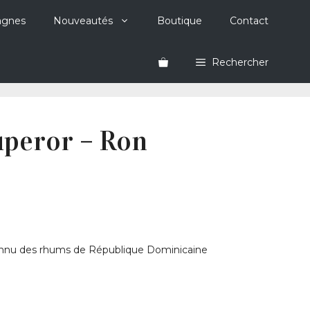
agnes
Nouveautés
Boutique
Contact
Rechercher
uperor – Ron
onnu des rhums de République Dominicaine