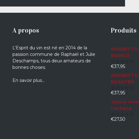
A propos
Produits
L’Esprit du vin est né en 2014 de la
AMARETTO 
passion commune de Raphaël et Julie
BIANCO
Deschamps, tous deux amateurs de
€
37,95
bonnes choses.
0
sur
AMARETTO 
5
En savoir plus…
ROASTED
€
37,95
0
sur
Ypioca rese
5
Cachaca
€
27,50
0
sur
5