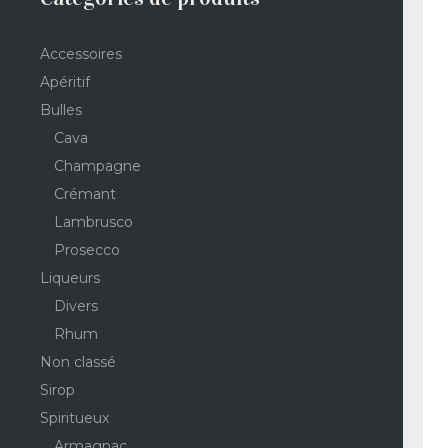
Accessoires
Apéritif
Bulles
Cava
Champagne
Crémant
Lambrusco
Prosecco
Liqueurs
Divers
Rhum
Non classé
Sirop
Spiritueux
Armagnac