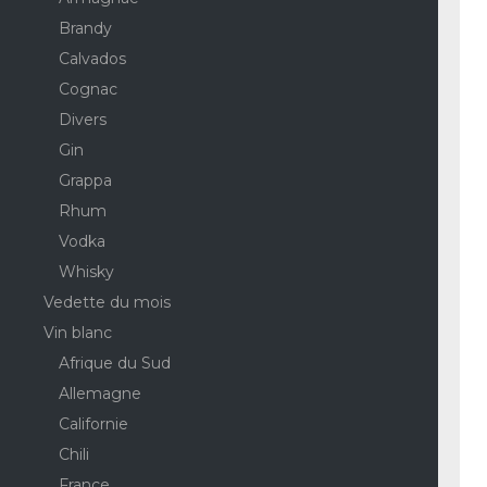
Brandy
Calvados
Cognac
Divers
Gin
Grappa
Rhum
Vodka
Whisky
Vedette du mois
Vin blanc
Afrique du Sud
Allemagne
Californie
Chili
France