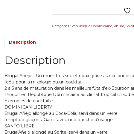
Anejo
Superor
-
Ron
Catégories :
République Dominicaine
,
Rhum
,
Spir
Dominicano
Description
Description
Brugal Anejo – Un rhum très sec et doux grâce aux colonnes de 
Idéal pour la mixologie ou un cocktail.
2 à 5 ans de maturation dans les meilleurs fûts d’ex-Bourbon a
Produit en République Dominicaine au climat tropical chaud et 
Exemples de cocktails :
DOMINICAN LIBERTY
Brugal Añejo allongé au Coca-Cola, servi dans un verre
rempli de glaçons. Garnir avec une tranche d’orange.
SANTO LIBRE
BrugalAñejo allongé au Sprite, servi dans un verre