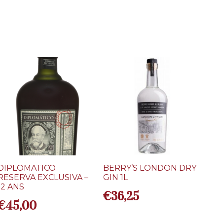
DIPLOMATICO
BERRY’S LONDON DRY
RESERVA EXCLUSIVA –
GIN 1L
12 ANS
€
36,25
€
45,00