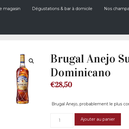
e magasin
Dégustations & bar à domicile
Nos champ
Brugal Anejo S
Dominicano
€
28,50
Brugal Anejo, probablement le plus c
quantité
Ajouter au panier
de
Brugal