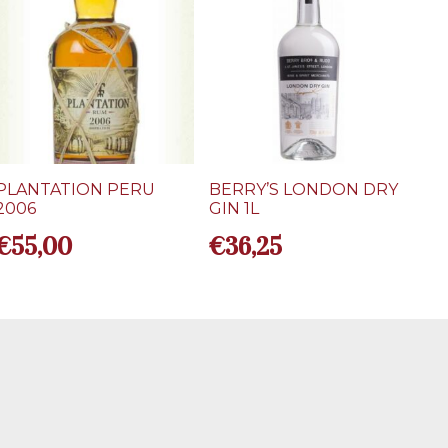
PLANTATION PERU
BERRY’S LONDON DRY
2006
GIN 1L
€
55,00
€
36,25