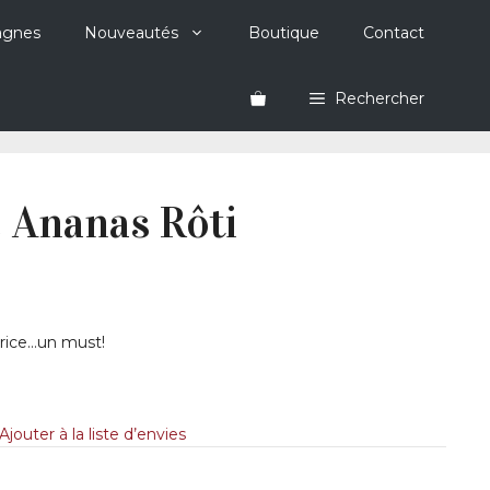
agnes
Nouveautés
Boutique
Contact
Rechercher
 Ananas Rôti
rice…un must!
Ajouter à la liste d’envies