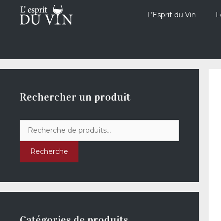
Aller
au
L’Esprit du Vin
L
contenu
Rechercher un produit
Recherche
pour :
Recherche
Catégories de produits