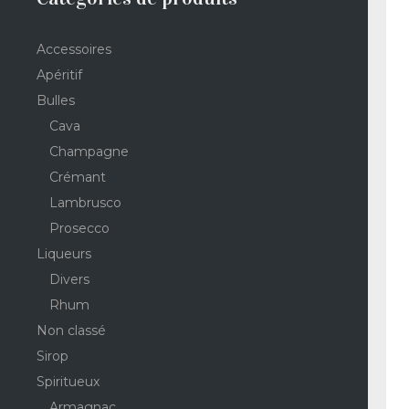
Accessoires
Apéritif
Bulles
Cava
Champagne
Crémant
Lambrusco
Prosecco
Liqueurs
Divers
Rhum
Non classé
Sirop
Spiritueux
Armagnac