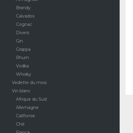
Brandy
Calvados
Cognac
Divers
Gin
Grappa
Rhum
Vodka
Whisky
Vedette du mois
Vin blanc
Afrique du Sud
Allemagne
Californie
Chili
France