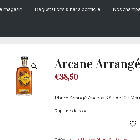
e magasin
Dégustations & bar à domicile
Nos champ
Arcane Arrangé
€
38,50
Rhum Arrangé Ananas Rôti de l’île Mau
Rupture de stock
Catégories :
Îles Maurice
,
Rhum
,
Spiritueux