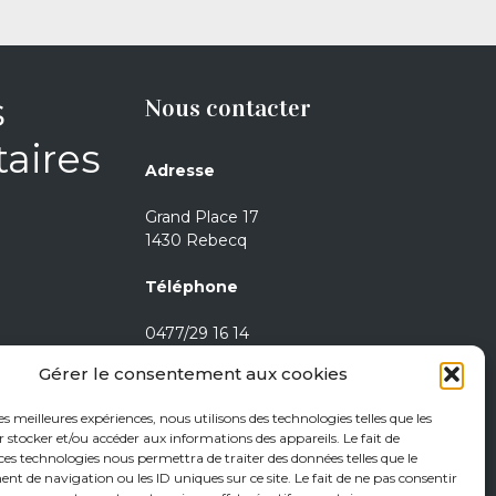
s
Nous contacter
aires
Adresse
Grand Place 17
1430 Rebecq
Téléphone
0477/29 16 14
0471/21 01 08
Gérer le consentement aux cookies
Heures d’ouverture
les meilleures expériences, nous utilisons des technologies telles que les
 stocker et/ou accéder aux informations des appareils. Le fait de
Jeudi de 15h à 18h
ces technologies nous permettra de traiter des données telles que le
 de navigation ou les ID uniques sur ce site. Le fait de ne pas consentir
Vendredi de 15h à 18h