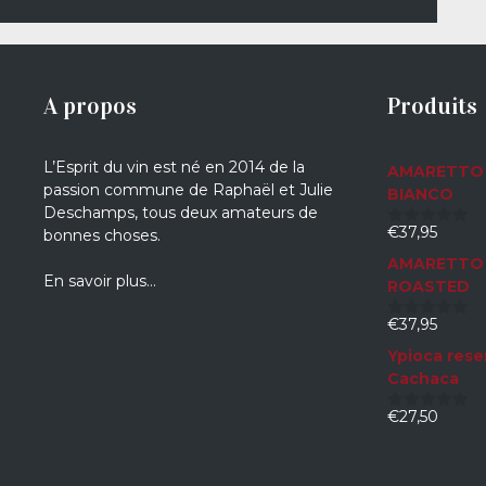
A propos
Produits
L’Esprit du vin est né en 2014 de la
AMARETTO 
passion commune de Raphaël et Julie
BIANCO
Deschamps, tous deux amateurs de
€
37,95
bonnes choses.
0
sur
AMARETTO 
5
En savoir plus…
ROASTED
€
37,95
0
sur
Ypioca rese
5
Cachaca
€
27,50
0
sur
5