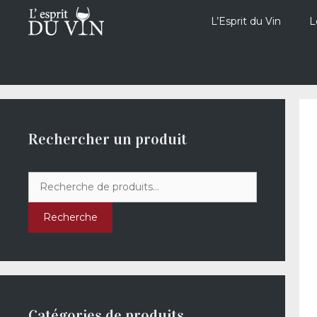
Aller
au
L’Esprit du Vin
L
contenu
Rechercher un produit
Recherche
pour :
Recherche
Catégories de produits