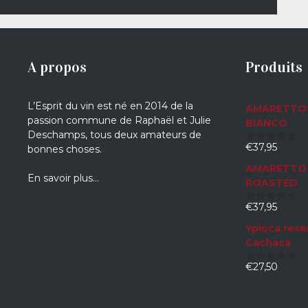
A propos
Produits
L’Esprit du vin est né en 2014 de la
AMARETTO 
passion commune de Raphaël et Julie
BIANCO
Deschamps, tous deux amateurs de
€
37,95
bonnes choses.
0
sur
AMARETTO 
5
En savoir plus…
ROASTED
€
37,95
0
sur
Ypioca rese
5
Cachaca
€
27,50
0
sur
5