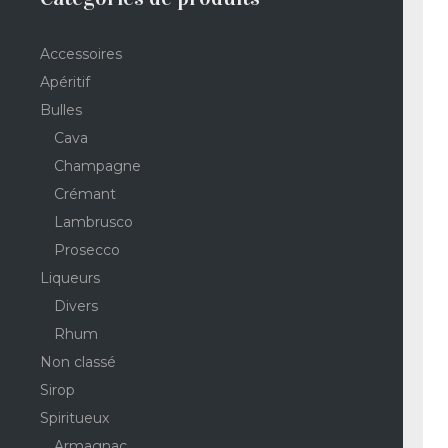
Accessoires
Apéritif
Bulles
Cava
Champagne
Crémant
Lambrusco
Prosecco
Liqueurs
Divers
Rhum
Non classé
Sirop
Spiritueux
Armagnac