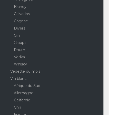
Brandy
Calvados
Cognac
Divers
Gin
Grappa
Rhum
Vodka
Whisky
Vedette du mois
Vin blanc
Afrique du Sud
Allemagne
Californie
Chili
France