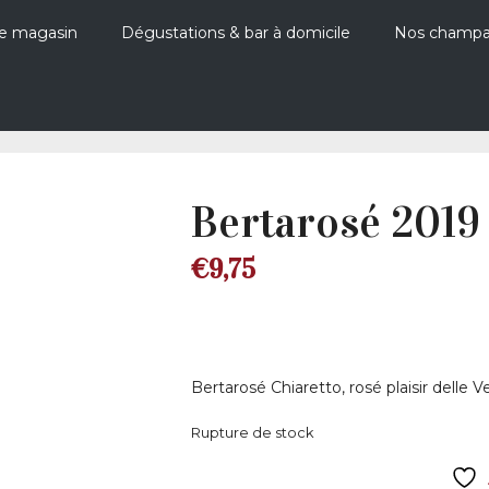
e magasin
Dégustations & bar à domicile
Nos champ
Bertarosé 2019
€
9,75
Bertarosé Chiaretto, rosé plaisir delle 
Rupture de stock