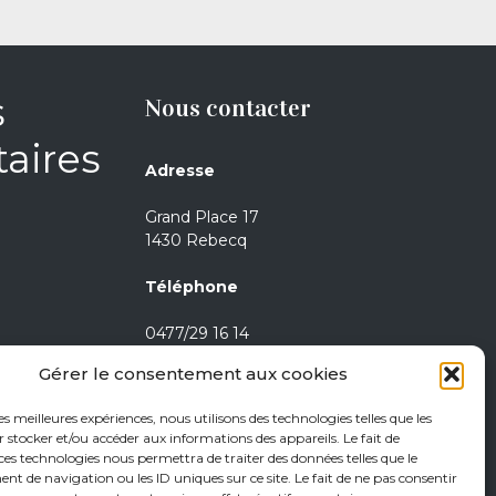
s
Nous contacter
aires
Adresse
Grand Place 17
1430 Rebecq
Téléphone
0477/29 16 14
0471/21 01 08
Gérer le consentement aux cookies
Heures d’ouverture
les meilleures expériences, nous utilisons des technologies telles que les
 stocker et/ou accéder aux informations des appareils. Le fait de
Jeudi de 15h à 18h
ces technologies nous permettra de traiter des données telles que le
 de navigation ou les ID uniques sur ce site. Le fait de ne pas consentir
Vendredi de 15h à 18h