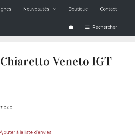
agnes
Nouveautés
Boutique
Contact
Rechercher
 Chiaretto Veneto IGT
Venezie
Ajouter à la liste d’envies