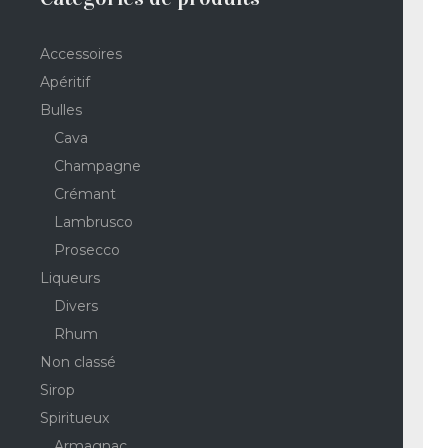
Accessoires
Apéritif
Bulles
Cava
Champagne
Crémant
Lambrusco
Prosecco
Liqueurs
Divers
Rhum
Non classé
Sirop
Spiritueux
Armagnac