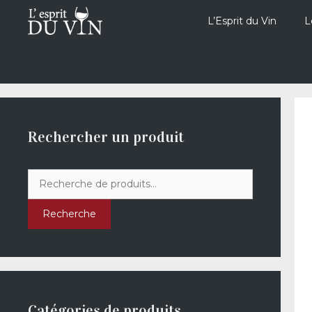
Aller
au
L’Esprit du Vin
L
contenu
Rechercher un produit
Recherche
pour :
Recherche
Catégories de produits