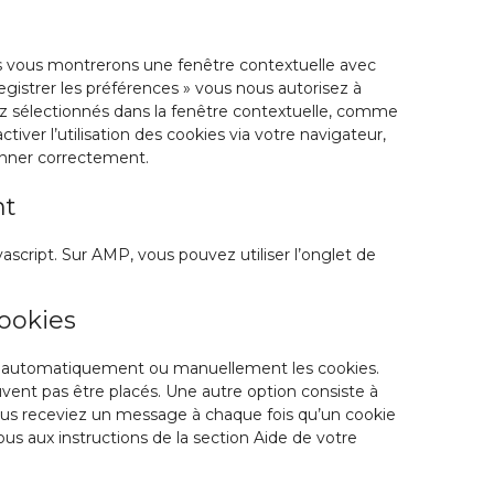
to
facebook
service
divers
ous vous montrerons une fenêtre contextuelle avec
egistrer les préférences » vous nous autorisez à
vez sélectionnés dans la fenêtre contextuelle, comme
iver l’utilisation des cookies via votre navigateur,
ionner correctement.
nt
ascript. Sur AMP, vous pouvez utiliser l’onglet de
cookies
er automatiquement ou manuellement les cookies.
ent pas être placés. Une autre option consiste à
vous receviez un message à chaque fois qu’un cookie
ous aux instructions de la section Aide de votre