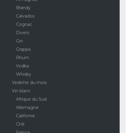
Brandy
Calvados
Cognac
Divers
Gin
Grappa
Rhum
Vodka
Whisky
Vedette du mois
Vin blanc
Afrique du Sud
Allemagne
Californie
Chili
France