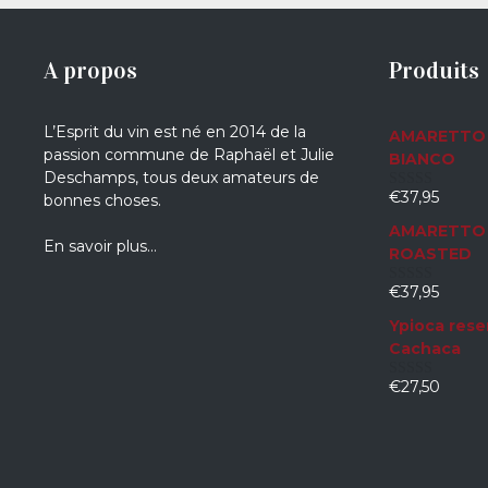
A propos
Produits
L’Esprit du vin est né en 2014 de la
AMARETTO 
passion commune de Raphaël et Julie
BIANCO
Deschamps, tous deux amateurs de
€
37,95
bonnes choses.
0
sur
AMARETTO 
5
En savoir plus…
ROASTED
€
37,95
0
sur
Ypioca rese
5
Cachaca
€
27,50
0
sur
5