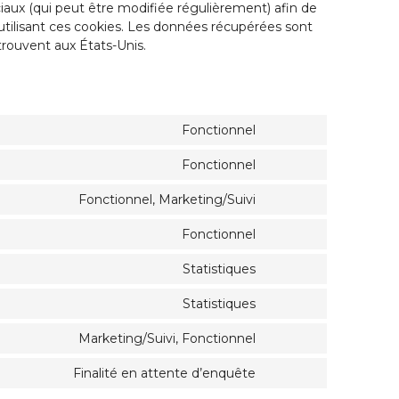
ociaux (qui peut être modifiée régulièrement) afin de
n utilisant ces cookies. Les données récupérées sont
rouvent aux États-Unis.
Fonctionnel
Consent
to
Fonctionnel
Consent
service
to
php
Fonctionnel, Marketing/Suivi
Consent
service
to
woocommerce
Fonctionnel
Consent
service
to
google-
Statistiques
Consent
service
recaptcha
to
wordpress
Statistiques
Consent
service
to
jetpack
Marketing/Suivi, Fonctionnel
Consent
service
to
automattic
Finalité en attente d’enquête
Consent
service